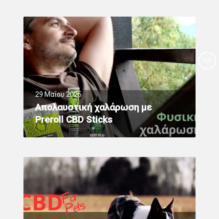
29 Μαΐου 2025
Απολαυστική χαλάρωση με
Preroll CBD Sticks