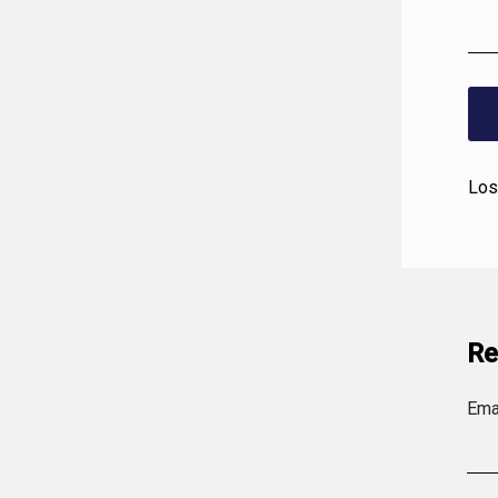
Los
Re
Ema