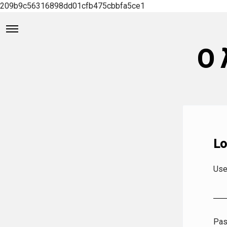
209b9c56316898dd01cfb475cbbfa5ce1
Ο 
Lo
Use
Pa