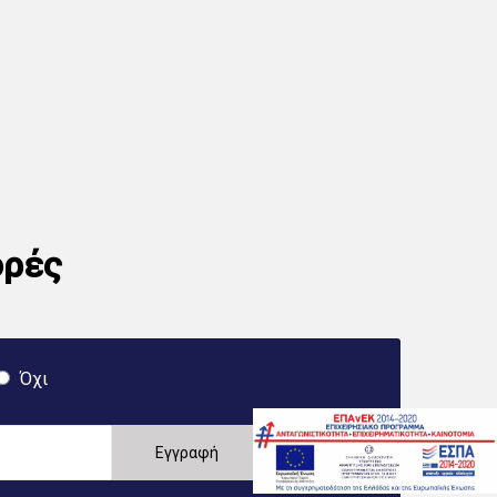
ορές
Όχι