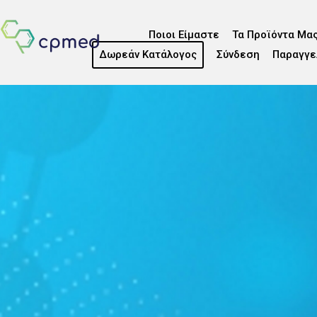
Ποιοι Είμαστε
Τα Προϊόντα Μα
Δωρεάν Κατάλογος
Σύνδεση
Παραγγε