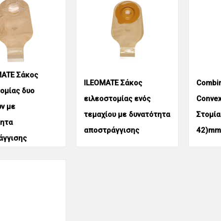
ATE Σάκος
ILEOMATE Σάκος
Combi
ομίας δυο
ειλεοστομίας ενός
Convex
ν με
τεμαχίου με δυνατότητα
Στομία
τητα
αποστράγγισης
42)m
άγγισης