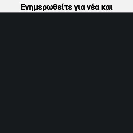
Ενημερωθείτε για νέα και
προσφορές
Εγγραφείτε στο Newsletter
Είστε επαγγελματίας υγείας;
Ναι
Όχι