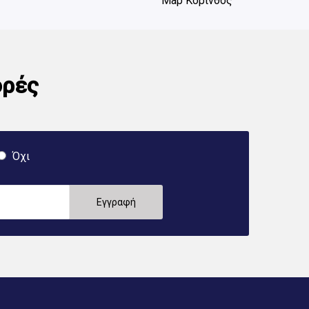
Map Κόρινθος
ορές
Όχι