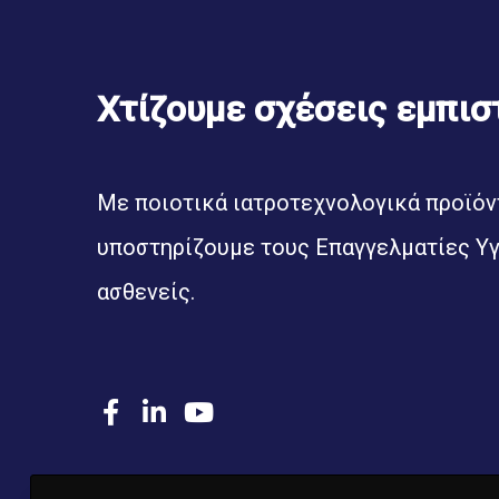
Χτίζουμε σχέσεις εμπισ
Με ποιοτικά ιατροτεχνολογικά προϊόντ
υποστηρίζουμε τους Επαγγελματίες Υγ
ασθενείς.
F
L
Y
a
i
o
c
n
u
e
k
T