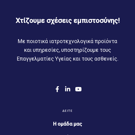
Χτίζουμε σχέσεις εμπιστοσύνης!
Με ποιοτικά ιατροτεχνολογικά προϊόντα
και υπηρεσίες, υποστηρίζουμε τους
Επαγγελματίες Υγείας και τους ασθενείς.
F
L
Y
a
i
o
c
n
u
e
k
T
b
e
u
ΔΕΊΤΕ
o
d
b
o
I
e
Η ομάδα μας
k
n