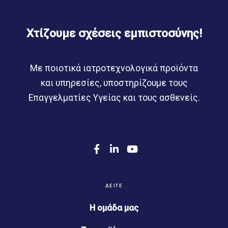
Χτίζουμε σχέσεις εμπιστοσύνης!
Με ποιοτικά ιατροτεχνολογικά προϊόντα
και υπηρεσίες, υποστηρίζουμε τους
Επαγγελματίες Υγείας και τους ασθενείς.
F
L
Y
a
i
o
c
n
u
e
k
T
b
e
u
ΔΕΊΤΕ
o
d
b
o
I
e
Η ομάδα μας
k
n