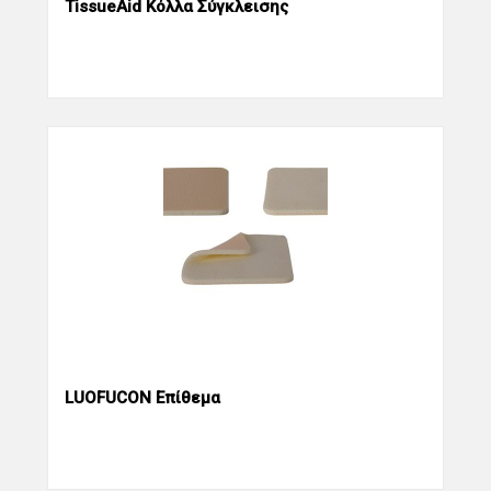
TissueAid Kόλλα Σύγκλεισης
LUOFUCON Επίθεμα