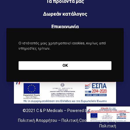
Τα προϊόντα μας
Δωρεάν κατάλογος
Επικοινωνία
Νέα
Ο ιστότοπός μας χρησιμοποιεί cookies, κυρίως από
υπηρεσίες τρίτων.
OK
©2021
C & P Medicals
– Powered by
Synectics
Πολιτική Απορρήτου
–
Πολιτική Cookies
–
Εμπορική
Πολιτική