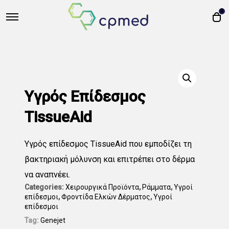
0
Υγρός Επίδεσμος
TissueAid
Υγρός επίδεσμος TissueAid που εμποδίζει τη
βακτηριακή μόλυνση και επιτρέπει στο δέρμα
να αναπνέει.
Categories:
Χειρουργικά Προϊόντα
,
Ράμματα
,
Υγροί
επίδεσμοι
,
Φροντίδα Ελκών Δέρματος
,
Υγρoί
επίδεσμοι
Tag:
Genejet