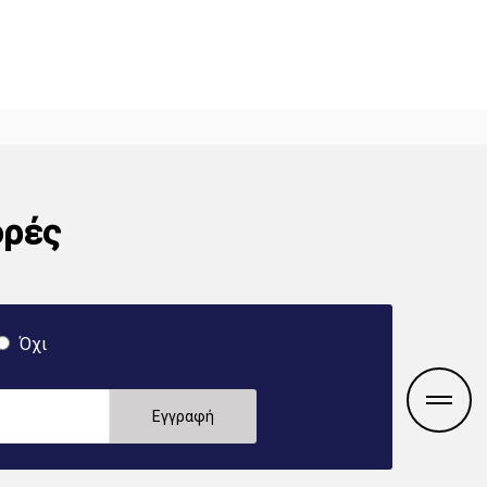
ορές
Όχι