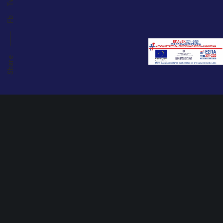
Tw
Fb
Share