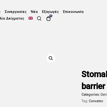
ς
Συνεργασίες
Νέα
Εξαγωγές
Επικοινωνία
0
λία Δείγματος
StomaH
barrie
Categories:
Οστ
Tag:
Convatec