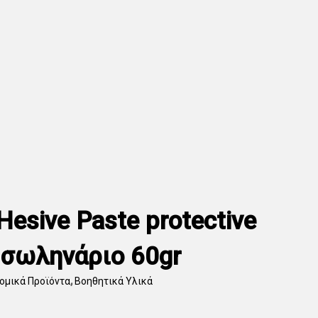
esive Paste protective
r σωληνάριο 60gr
ομικά Προϊόντα
,
Βοηθητικά Υλικά