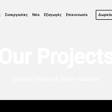
ς
Συνεργασίες
Νέα
Εξαγωγές
Επικοινωνία
Δωρεάν
Our Project
Sticked images & hover indicator